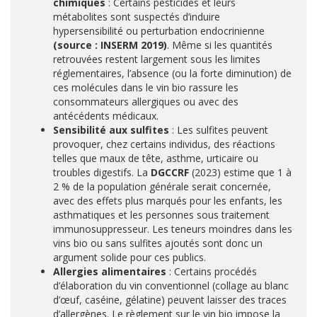
chimiques
: Certains pesticides et leurs
métabolites sont suspectés d’induire
hypersensibilité ou perturbation endocrinienne
(source : INSERM 2019)
. Même si les quantités
retrouvées restent largement sous les limites
réglementaires, l’absence (ou la forte diminution) de
ces molécules dans le vin bio rassure les
consommateurs allergiques ou avec des
antécédents médicaux.
Sensibilité aux sulfites
: Les sulfites peuvent
provoquer, chez certains individus, des réactions
telles que maux de tête, asthme, urticaire ou
troubles digestifs. La
DGCCRF
(2023) estime que 1 à
2 % de la population générale serait concernée,
avec des effets plus marqués pour les enfants, les
asthmatiques et les personnes sous traitement
immunosuppresseur. Les teneurs moindres dans les
vins bio ou sans sulfites ajoutés sont donc un
argument solide pour ces publics.
Allergies alimentaires
: Certains procédés
d’élaboration du vin conventionnel (collage au blanc
d’œuf, caséine, gélatine) peuvent laisser des traces
d’allergènes. Le règlement sur le vin bio impose la