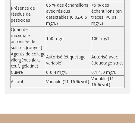
85 % des échantillons
<5 % des
Présence de
avec résidus
échantillons (en
résidus de
détectables (0,02-0,5
traces, <0,01
pesticides
mg/L)
mg/L)
Quantité
maximale
150 mg/L
100 mg/L
autorisée de
sulfites (rouges)
Agents de collage
Autorisé (étiquetage
Autorisé avec
allergènes (lait,
variable)
étiquetage strict
œuf, gélatine)
Cuivre
0-0,4 mg/L
0,1-1,0 mg/L
Variable (11-
Alcool
Variable (11-16 % vol.)
16 % vol.)