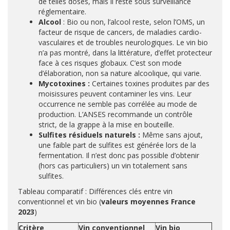
de telles doses, mais il reste sous surveillance
réglementaire.
Alcool
: Bio ou non, l’alcool reste, selon l’OMS, un
facteur de risque de cancers, de maladies cardio-
vasculaires et de troubles neurologiques. Le vin bio
n’a pas montré, dans la littérature, d’effet protecteur
face à ces risques globaux. C’est son mode
d’élaboration, non sa nature alcoolique, qui varie.
Mycotoxines :
Certaines toxines produites par des
moisissures peuvent contaminer les vins. Leur
occurrence ne semble pas corrélée au mode de
production. L’ANSES recommande un contrôle
strict, de la grappe à la mise en bouteille.
Sulfites résiduels naturels :
Même sans ajout,
une faible part de sulfites est générée lors de la
fermentation. Il n’est donc pas possible d’obtenir
(hors cas particuliers) un vin totalement sans
sulfites.
Tableau comparatif : Différences clés entre vin
conventionnel et vin bio (
valeurs moyennes France
2023
)
Critère
Vin conventionnel
Vin bio