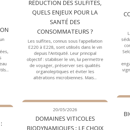
RÉDUCTION DES SULFITES,
QUELS ENJEUX POUR LA
CO
SANTÉ DES
ION
CONSOMMATEURS ?
L
 un
séd
Les sulfites, connus sous l’appellation
co
E220 à E228, sont utilisés dans le vin
nées,
Sel
depuis l’Antiquité. Leur principal
s
objectif : stabiliser le vin, lui permettre
peau
enga
de voyager, préserver ses qualités
ls...
vig
organoleptiques et éviter les
altérations microbiennes. Mais...
20/05/2026
B
DOMAINES VITICOLES
:
BIODYNAMIQUES : LE CHOIX