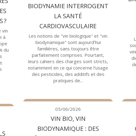
RES
BIODYNAMIE INTERROGENT
ES
LA SANTÉ
 ?
CARDIOVASCULAIRE
 vin
Les notions de "vin biologique" et "vin
e à
L
biodynamique" sont aujourd’hui
rope
sou
familières, sans toujours être
 % du
vin
parfaitement comprises. Pourtant,
s
di
leurs cahiers des charges sont stricts,
e.
dé
notamment en ce qui concerne l’usage
s
des pesticides, des additifs et des
pratiques de...
05/06/2026
VIN BIO, VIN
BIODYNAMIQUE : DES
LS