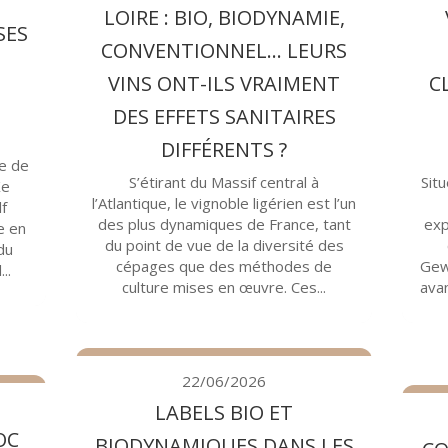
LOIRE : BIO, BIODYNAMIE,
SES
CONVENTIONNEL… LEURS
VINS ONT-ILS VRAIMENT
C
DES EFFETS SANITAIRES
DIFFÉRENTS ?
ue de
S’étirant du Massif central à
Situ
Xe
l’Atlantique, le vignoble ligérien est l’un
lf
des plus dynamiques de France, tant
exp
ne en
du point de vue de la diversité des
 du
cépages que des méthodes de
Gew
..
culture mises en œuvre. Ces...
avan
22/06/2026
LABELS BIO ET
OC
BIODYNAMIQUES DANS LES