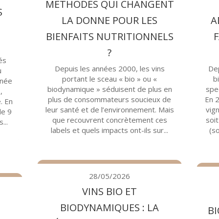
MÉTHODES QUI CHANGENT
S
LA DONNE POUR LES
A
BIENFAITS NUTRITIONNELS
F
?
és
Depuis les années 2000, les vins
Dep
u
portant le sceau « bio » ou «
b
nnée
biodynamique » séduisent de plus en
spe
,
plus de consommateurs soucieux de
En 2
. En
leur santé et de l’environnement. Mais
vign
de 9
que recouvrent concrètement ces
soi
...
labels et quels impacts ont-ils sur...
(so
28/05/2026
VINS BIO ET
BIODYNAMIQUES : LA
BI