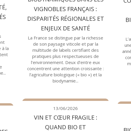
CO
TÉ,
VIGNOBLES FRANÇAIS :
ÉS
DISPARITÉS RÉGIONALES ET
B
ENJEUX DE SANTÉ
s
La France se distingue par la richesse
L’
ent
de son paysage viticole et par la
une
 à la
multitude de labels certifiant des
anné
tent
pratiques plus respectueuses de
co
l’environnement. Deux d’entre eux
m
e
concentrent une attention croissante :
e...
l’agriculture biologique (« bio ») et la
biodynamie...
13/06/2026
VIN ET CŒUR FRAGILE :
QUAND BIO ET
BI