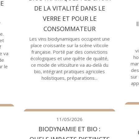
CE
DE LA VITALITÉ DANS LE
VERRE ET POUR LE
?
CONSOMMATEUR
e.
Les vins biodynamiques occupent une
et
place croissante sur la scène viticole
f
v
française. Porté par des convictions
ue va
ho
écologiques et une quête de qualité,
de
mar
ce mode de viticulture va au-delà du
r le
des
bio, intégrant pratiques agricoles
sur 
holistiques, préparations...
app
11/05/2026
BIODYNAMIE ET BIO :