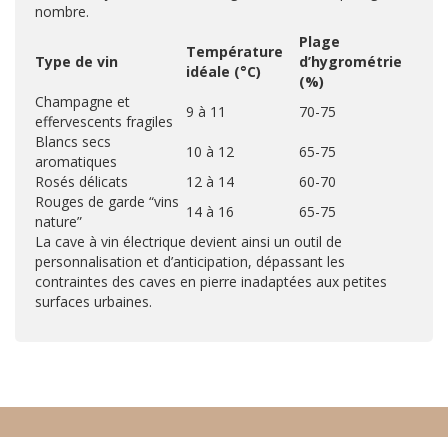
nombre.
Plage
Température
Type de vin
d’hygrométrie
idéale (°C)
(%)
Champagne et
9 à 11
70-75
effervescents fragiles
Blancs secs
10 à 12
65-75
aromatiques
Rosés délicats
12 à 14
60-70
Rouges de garde “vins
14 à 16
65-75
nature”
La cave à vin électrique devient ainsi un outil de
personnalisation et d’anticipation, dépassant les
contraintes des caves en pierre inadaptées aux petites
surfaces urbaines.