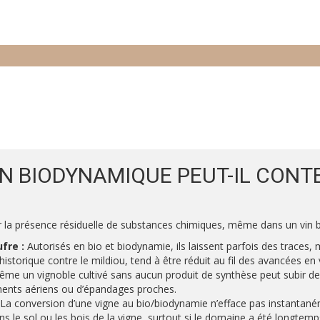
N BIODYNAMIQUE PEUT-IL CONT
er la présence résiduelle de substances chimiques, même dans un vin 
fre :
Autorisés en bio et biodynamie, ils laissent parfois des traces, m
 historique contre le mildiou, tend à être réduit au fil des avancées en 
me un vignoble cultivé sans aucun produit de synthèse peut subir de
ents aériens ou d’épandages proches.
La conversion d’une vigne au bio/biodynamie n’efface pas instantané
s le sol ou les bois de la vigne, surtout si le domaine a été longtem