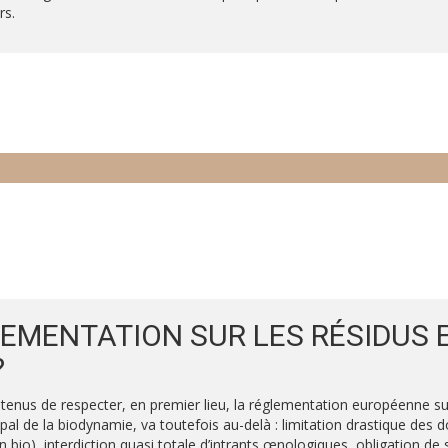
rs.
LEMENTATION SUR LES RÉSIDUS 
?
tenus de respecter, en premier lieu, la réglementation européenne sur 
ipal de la biodynamie, va toutefois au-delà : limitation drastique de
 bio), interdiction quasi totale d’intrants œnologiques, obligation de 