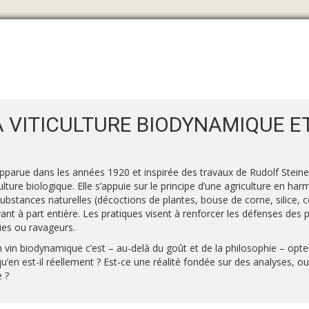
 VITICULTURE BIODYNAMIQUE ET
Apparue dans les années 1920 et inspirée des travaux de Rudolf Steiner
ture biologique. Elle s’appuie sur le principe d’une agriculture en har
ubstances naturelles (décoctions de plantes, bouse de corne, silice, c
 à part entière. Les pratiques visent à renforcer les défenses des pl
es ou ravageurs.
 un vin biodynamique c’est – au-delà du goût et de la philosophie – opte
u’en est-il réellement ? Est-ce une réalité fondée sur des analyses, o
e ?