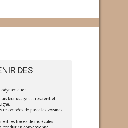
ENIR DES
biodynamique :
ais leur usage est restreint et
vigne.
s retombées de parcelles voisines,
ment les traces de molécules
ps conduit en conventionnel