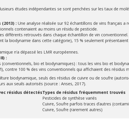
plusieurs études indépendantes se sont penchées sur les taux de molé
(2013) :
Une analyse réalisée sur 92 échantillons de vins français a r
ionnels contenaient au moins un résidu de pesticide.
s différents retrouvés dans chaque échantillon de vin conventionnel.
uant la biodynamie dans cette catégorie), 15 % seulement présentaient 
namique n’a dépassé les LMR européennes.
8) :
 (conventionnels, bio et biodynamiques) : tous les vins bio et biody
l), contre 100 % des vins conventionnels qui affichaient des résidus m
culture biodynamique, seuls des résidus de cuivre ou de soufre (autoris
urs aux seuils autorisés (source : Anses, 2017).
vec résidus détectés
Types de résidus fréquemment trouvés
Pesticides de synthèse variés
Cuivre, Soufre parfois traces d’autres (contami
Cuivre, Soufre (rarement autres)