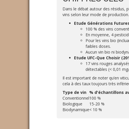
Dans le débat autour des résidus, 
vins selon leur mode de production.
Etude Générations Futures 
100 % des vins convent
En moyenne, 4 pesticide
Pour les vins bio (incl
faibles doses.
Aucun vin bio ni biody
Etude UFC-Que Choisir (201
17 vins rouges analysés
détectables (< 0,01 mg/
Il est important de noter qu’en viti
cela à des taux toujours très inférie
Type de vin
% d'échantillons a
Conventionnel
100 %
Biologique
15-20 %
Biodynamique
< 10 %