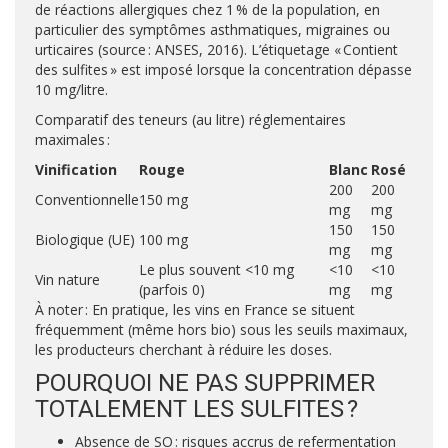
de réactions allergiques chez 1 % de la population, en
particulier des symptômes asthmatiques, migraines ou
urticaires (source : ANSES, 2016). L’étiquetage « Contient
des sulfites » est imposé lorsque la concentration dépasse
10 mg/litre.
Comparatif des teneurs (au litre) réglementaires
maximales :
Vinification
Rouge
Blanc
Rosé
200
200
Conventionnelle
150 mg
mg
mg
150
150
Biologique (UE)
100 mg
mg
mg
Le plus souvent <10 mg
<10
<10
Vin nature
(parfois 0)
mg
mg
À noter : En pratique, les vins en France se situent
fréquemment (même hors bio) sous les seuils maximaux,
les producteurs cherchant à réduire les doses.
POURQUOI NE PAS SUPPRIMER
TOTALEMENT LES SULFITES ?
Absence de SO : risques accrus de refermentation