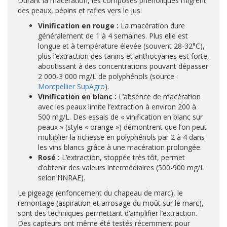
Durant la macération, les composés phénoliques migrent
des peaux, pépins et rafles vers le jus.
Vinification en rouge :
La macération dure
généralement de 1 à 4 semaines. Plus elle est
longue et à température élevée (souvent 28-32°C),
plus l’extraction des tanins et anthocyanes est forte,
aboutissant à des concentrations pouvant dépasser
2 000-3 000 mg/L de polyphénols (source :
Montpellier SupAgro
).
Vinification en blanc :
L’absence de macération
avec les peaux limite l’extraction à environ 200 à
500 mg/L. Des essais de « vinification en blanc sur
peaux » (style « orange ») démontrent que l’on peut
multiplier la richesse en polyphénols par 2 à 4 dans
les vins blancs grâce à une macération prolongée.
Rosé :
L’extraction, stoppée très tôt, permet
d’obtenir des valeurs intermédiaires (500-900 mg/L
selon l’INRAE).
Le pigeage (enfoncement du chapeau de marc), le
remontage (aspiration et arrosage du moût sur le marc),
sont des techniques permettant d’amplifier l’extraction.
Des capteurs ont même été testés récemment pour