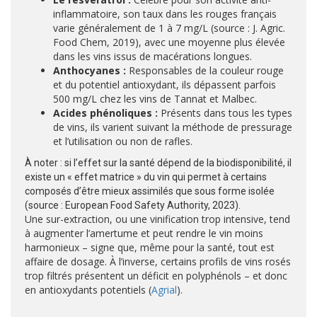
inflammatoire, son taux dans les rouges français
varie généralement de 1 à 7 mg/L (source : J. Agric.
Food Chem, 2019), avec une moyenne plus élevée
dans les vins issus de macérations longues.
Anthocyanes :
Responsables de la couleur rouge
et du potentiel antioxydant, ils dépassent parfois
500 mg/L chez les vins de Tannat et Malbec.
Acides phénoliques :
Présents dans tous les types
de vins, ils varient suivant la méthode de pressurage
et l’utilisation ou non de rafles.
À noter : si l’effet sur la santé dépend de la biodisponibilité, il
existe un « effet matrice » du vin qui permet à certains
composés d’être mieux assimilés que sous forme isolée
(source : European Food Safety Authority, 2023).
Une sur-extraction, ou une vinification trop intensive, tend
à augmenter l’amertume et peut rendre le vin moins
harmonieux – signe que, même pour la santé, tout est
affaire de dosage. À l’inverse, certains profils de vins rosés
trop filtrés présentent un déficit en polyphénols – et donc
en antioxydants potentiels (
Agrial
).