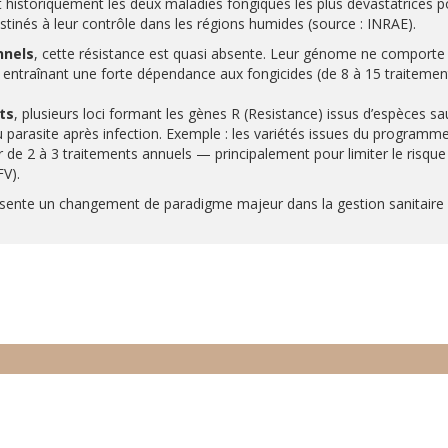
t historiquement les deux maladies fongiques les plus dévastatrices p
stinés à leur contrôle dans les régions humides (source : INRAE).
nnels
, cette résistance est quasi absente. Leur génome ne comporte 
entraînant une forte dépendance aux fongicides (de 8 à 15 traitement
ts
, plusieurs loci formant les gènes R (Resistance) issus d’espèces s
u parasite après infection. Exemple : les variétés issues du progr
r de 2 à 3 traitements annuels — principalement pour limiter le risqu
FV).
ésente un changement de paradigme majeur dans la gestion sanitaire 