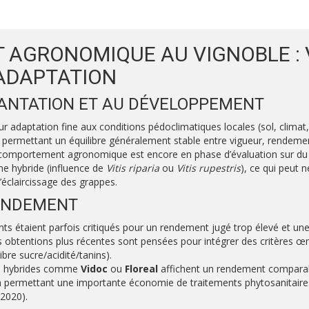
AGRONOMIQUE AU VIGNOBLE : 
ADAPTATION
LANTATION ET AU DÉVELOPPEMENT
r adaptation fine aux conditions pédoclimatiques locales (sol, climat,
s, permettant un équilibre généralement stable entre vigueur, rendemen
comportement agronomique est encore en phase d’évaluation sur du l
ine hybride (influence de
Vitis riparia
ou
Vitis rupestris
), ce qui peut 
’éclaircissage des grappes.
RENDEMENT
ts étaient parfois critiqués pour un rendement jugé trop élevé et un
es obtentions plus récentes sont pensées pour intégrer des critères 
bre sucre/acidité/tanins).
ins hybrides comme
Vidoc
ou
Floreal
affichent un rendement comparab
en permettant une importante économie de traitements phytosanitaires
 2020).