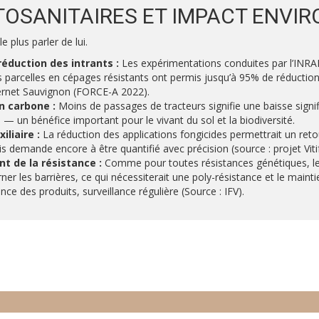
TOSANITAIRES ET IMPACT ENVI
e plus parler de lui.
réduction des intrants :
Les expérimentations conduites par l’INRAE 
parcelles en cépages résistants ont permis jusqu’à 95% de réduction
ernet Sauvignon (FORCE-A 2022).
n carbone :
Moins de passages de tracteurs signifie une baisse signi
 un bénéfice important pour le vivant du sol et la biodiversité.
iliaire :
La réduction des applications fongicides permettrait un retour
is demande encore à être quantifié avec précision (source : projet Viti
 de la résistance :
Comme pour toutes résistances génétiques, le
ner les barrières, ce qui nécessiterait une poly-résistance et le maint
nce des produits, surveillance régulière (Source : IFV).